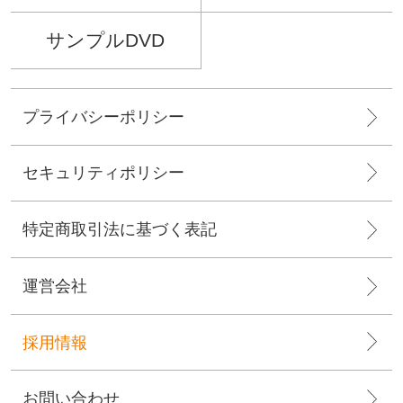
第三者に提供されるデータの項目
第三者への提供の手段または方法
サンプルDVD
本人の求めに応じて個人情報の第三者への提供を停止すること
本人の求めを受け付ける方法
前項の定めにかかわらず，次に掲げる場合には，当該情報の提供先は第三者に該当しな
いものとします。
当社が利用目的の達成に必要な範囲内において個人情報の取扱いの全部または一部を委
プライバシーポリシー
託する場合
合併その他の事由による事業の承継に伴って個人情報が提供される場合
個人情報を特定の者との間で共同して利用する場合であって，その旨並びに共同して利
用される個人情報の項目，共同して利用する者の範囲，利用する者の利用目的および当
セキュリティポリシー
該個人情報の管理について責任を有する者の氏名または名称について，あらかじめ本人
に通知し，または本人が容易に知り得る状態に置いた場合
第6条（個人情報の開示）
特定商取引法に基づく表記
当社は，本人から個人情報の開示を求められたときは，本人に対し，遅滞なくこれを開
示します。ただし，開示することにより次のいずれかに該当する場合は，その全部また
は一部を開示しないこともあり，開示しない決定をした場合には，その旨を遅滞なく通
知します。なお，個人情報の開示に際しては，1件あたり1，000円の手数料を申し受け
運営会社
ます。
本人または第三者の生命，身体，財産その他の権利利益を害するおそれがある場合
当社の業務の適正な実施に著しい支障を及ぼすおそれがある場合
採用情報
その他法令に違反することとなる場合
前項の定めにかかわらず，履歴情報および特性情報などの個人情報以外の情報について
は，原則として開示いたしません。
第7条（個人情報の訂正および削除）
お問い合わせ