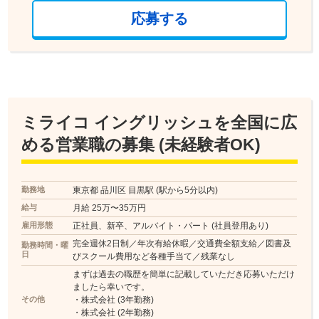
応募する
ミライコ イングリッシュを全国に広
める営業職の募集 (未経験者OK)
勤務地
東京都 品川区 目黒駅 (駅から5分以内)
給与
月給 25万〜35万円
雇用形態
正社員、新卒、アルバイト・パート (社員登用あり)
完全週休2日制／年次有給休暇／交通費全額支給／図書及
勤務時間・曜
日
びスクール費用など各種手当て／残業なし
まずは過去の職歴を簡単に記載していただき応募いただけ
ましたら幸いです。
その他
・株式会社 (3年勤務)
・株式会社 (2年勤務)