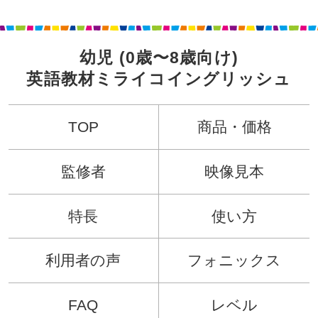
他のサービスの案内のメールを送付するため
メンテナンス，重要なお知らせなど必要に応じたご連絡のため
利用規約に違反したユーザーや，不正・不当な目的でサービスを利用しようとするユー
ザーの特定をし，ご利用をお断りするため
ユーザーにご自身の登録情報の閲覧や変更，削除，ご利用状況の閲覧を行っていただく
幼児 (0歳〜8歳向け)
ため
英語教材ミライコイングリッシュ
有料サービスにおいて，ユーザーに利用料金を請求するため
上記の利用目的に付随する目的
第4条（利用目的の変更）
当社は，利用目的が変更前と関連性を有すると合理的に認められる場合に限り，個人情
TOP
商品・価格
報の利用目的を変更するものとします。
利用目的の変更を行った場合には，変更後の目的について，当社所定の方法により，ユ
ーザーに通知し，または本ウェブサイト上に公表するものとします。
第5条（個人情報の第三者提供）
監修者
映像見本
当社は，次に掲げる場合を除いて，あらかじめユーザーの同意を得ることなく，第三者
に個人情報を提供することはありません。ただし，個人情報保護法その他の法令で認め
られる場合を除きます。
特長
使い方
人の生命，身体または財産の保護のために必要がある場合であって，本人の同意を得る
ことが困難であるとき
公衆衛生の向上または児童の健全な育成の推進のために特に必要がある場合であって，
本人の同意を得ることが困難であるとき
利用者の声
フォニックス
国の機関もしくは地方公共団体またはその委託を受けた者が法令の定める事務を遂行す
ることに対して協力する必要がある場合であって，本人の同意を得ることにより当該事
務の遂行に支障を及ぼすおそれがあるとき
FAQ
レベル
予め次の事項を告知あるいは公表し，かつ当社が個人情報保護委員会に届出をしたとき
利用目的に第三者への提供を含むこと