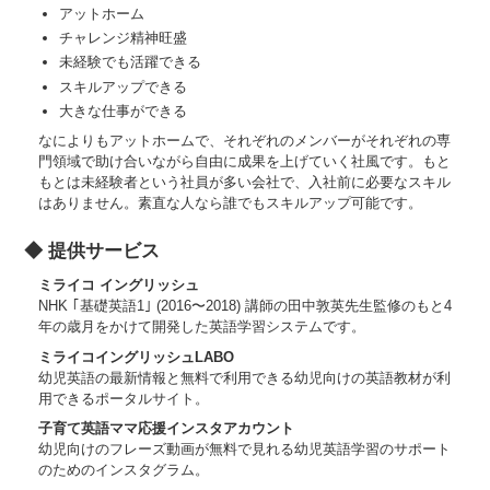
アットホーム
チャレンジ精神旺盛
未経験でも活躍できる
スキルアップできる
大きな仕事ができる
なによりもアットホームで、それぞれのメンバーがそれぞれの専
門領域で助け合いながら自由に成果を上げていく社風です。もと
もとは未経験者という社員が多い会社で、入社前に必要なスキル
はありません。素直な人なら誰でもスキルアップ可能です。
◆ 提供サービス
ミライコ イングリッシュ
NHK ｢基礎英語1｣ (2016〜2018) 講師の田中敦英先生監修のもと4
年の歳月をかけて開発した英語学習システムです。
ミライコイングリッシュLABO
幼児英語の最新情報と無料で利用できる幼児向けの英語教材が利
用できるポータルサイト。
子育て英語ママ応援インスタアカウント
幼児向けのフレーズ動画が無料で見れる幼児英語学習のサポート
のためのインスタグラム。