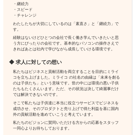
・継続力
・スピード
・チャレンジ
わたしたちが大切にしているのは「素直さ」と「継続力」で
す。
経験はないけどひとつの会社で長く働き学んでいきたいと思
う方にぴったりの会社です。基本的なパソコンの操作さえで
きればあとは社内で学びながら成長していける環境です。
◆ 求人に対しての想い
私たちはビジネスと貢献活動を両立することを目的にミライ
コを立ち上げました。ミライコ の社名の由縁は「未来を創る
のは子供たち」という意味です。世の中には環境の悪い子供
たちもたくさんいます。ただ、その状況は決して綺麗事だけ
では解決できないのです。
そこで私たちは子供達に本当に役立つサービスでビジネスを
成功させ、そのプロダクトと売り上げで得た利益を基に国内
外の貢献活動を進めていこうと考えています。
私たちのビジョンに賛同いただける方からの応募をスタッフ
一同心よりお待ちしております。