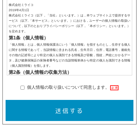
株式会社ミライコ
2019年4月1日
株式会社ミライコ（以下，「当社」といいます。）は，本ウェブサイト上で提供するサ
ービス（以下,「本サービス」といいます。）における，ユーザーの個人情報の取扱い
について，以下のとおりプライバシーポリシー（以下，「本ポリシー」といいます。）
を定めます。
第1条（個人情報）
「個人情報」とは，個人情報保護法にいう「個人情報」を指すものとし，生存する個人
に関する情報であって，当該情報に含まれる氏名，生年月日，住所，電話番号，連絡先
その他の記述等により特定の個人を識別できる情報及び容貌，指紋，声紋にかかるデー
タ，及び健康保険証の保険者番号などの当該情報単体から特定の個人を識別できる情報
（個人識別情報）を指します。
第2条（個人情報の収集方法）
当社は，ユーザーが利用登録をする際に氏名，生年月日，住所，電話番号，メールアド
レス，銀行口座番号，クレジットカード番号，運転免許証番号などの個人情報をお尋ね
個人情報の取り扱いについて同意します。
必須
することがあります。また，ユーザーと提携先などとの間でなされたユーザーの個人情
報を含む取引記録や決済に関する情報を,当社の提携先（情報提供元，広告主，広告配
信先などを含みます。以下，｢提携先｣といいます。）などから収集することがありま
す。
送信する
第3条（個人情報を収集・利用する目的）
当社が個人情報を収集・利用する目的は，以下のとおりです。
当社サービスの提供・運営のため
ユーザーからのお問い合わせに回答するため（本人確認を行うことを含む）
ユーザーが利用中のサービスの新機能，更新情報，キャンペーン等及び当社が提供する