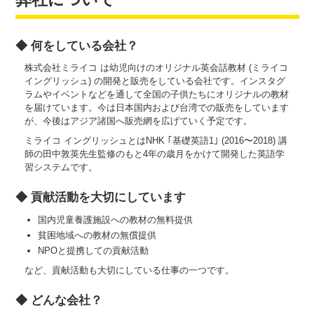
◆ 何をしている会社？
株式会社ミライコ は幼児向けのオリジナル英会話教材 (ミライコ
イングリッシュ) の開発と販売をしている会社です。インスタグ
ラムやイベントなどを通して全国の子供たちにオリジナルの教材
を届けています。今は日本国内および台湾での販売をしています
が、今後はアジア諸国へ販売網を広げていく予定です。
ミライコ イングリッシュとはNHK ｢基礎英語1｣ (2016〜2018) 講
師の田中敦英先生監修のもと4年の歳月をかけて開発した英語学
習システムです。
◆ 貢献活動を大切にしています
国内児童養護施設への教材の無料提供
貧困地域への教材の無償提供
NPOと提携しての貢献活動
など、貢献活動も大切にしている仕事の一つです。
◆ どんな会社？