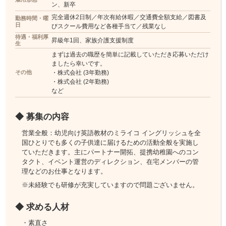
ン、新卒
完全週休2日制／年次有給休暇／交通費全額支給／図書及
勤務時間・曜
日
びスクール費用など各種手当て／残業なし
待遇・福利厚
昇級年1回、家族介護支援制度
生
まずは過去の職歴を簡単に記載していただき応募いただけ
ましたら幸いです。
その他
・株式会社 (3年勤務)
・株式会社 (2年勤務)
など
◆ 募集の内容
営業全般：幼児向け英語教材のミライコ イングリッシュを全
国ひとりでも多くの子供達に届けるための活動全般を実施し
ていただきます。主にパートナー開拓、提携幼稚園へのコン
タクト、イベント運営のディレクション、在宅メンバーの管
理などのお仕事となります。
※未経験でも研修が充実していますので問題ございません。
◆ 求める人材
・素直さ